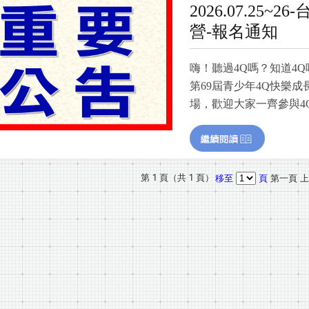
2026.07.25
營-報名通知
嗨！聽過4Q嗎？知道4
第69屆青少年4Q快樂成長
場，歡迎大家一齊參與4
第 1 頁（共 1 頁）
移至
頁
第一頁
上