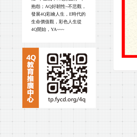
抱怨；AQ好韌性~不悲觀，
發展4Q彩繪人生，E時代的
生命價值觀，彩色人生從
4Q開始，YA~~~