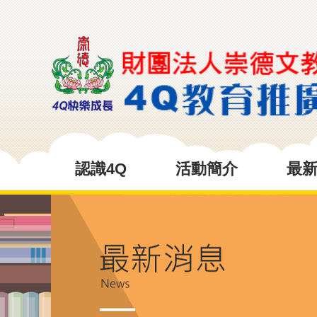
認識4Q
活動簡介
最