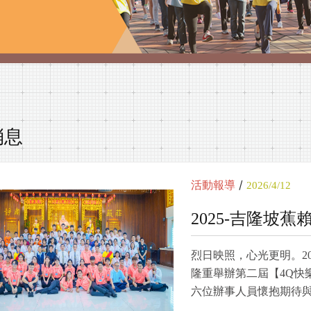
消息
/
活動報導
2026/4/12
2025-吉隆坡
烈日映照，心光更明。20
隆重舉辦第二屆【4Q快
六位辦事人員懷抱期待