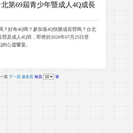
~26-台北第69屆青少年暨成人4Q成長
Q嗎？好奇4Q嗎？參加過4Q快樂成長營嗎？台北
營及成人4Q班，即將於2026年07月25日登
Q的心靈饗宴。
一頁
下一頁
最末頁
每頁
筆