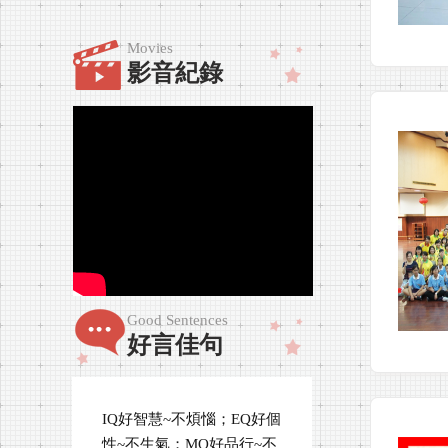
Movies
影音紀錄
Good Sentences
好言佳句
IQ好智慧~不煩惱；EQ好個
性~不生氣；MQ好品行~不