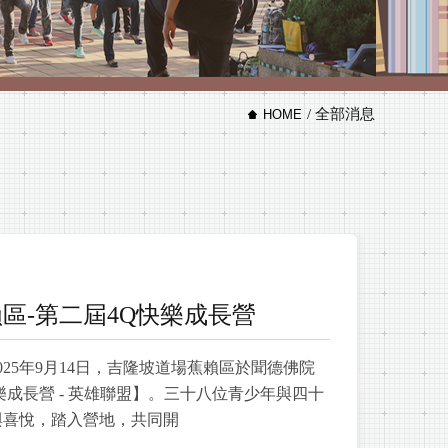
/ 全部消息
HOME
蕉賴區-第二屆4Q快樂成長營
25年9月14日，吉隆坡道場蕉賴區於聞德佛院
樂成長營 - 英雄聯盟】。三十八位青少年與四十
與喜悅，踏入營地，共同開