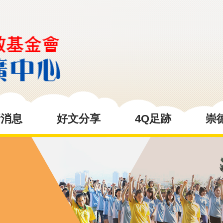
新消息
好文分享
4Q足跡
崇